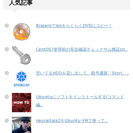
人気記事
BraseroでisoをらくらくDVDにコピー！
CentOS7使用前の安全確認チェックサム検証sh...
空いてるHDDを貸し出して、暗号通貨「Storj」...
Ubuntuにソフトをインストールする(コマンド
編...
neuraltalk2をUbuntu VMで使って...