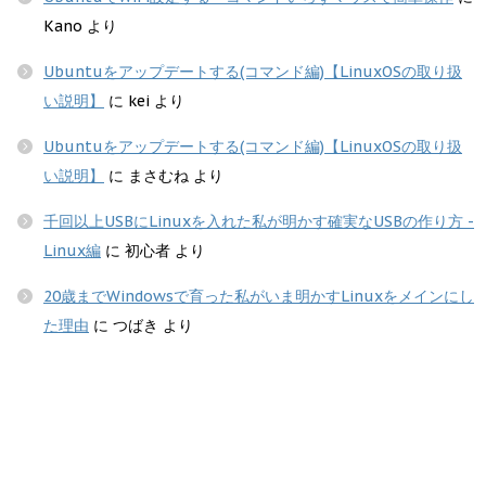
Kano
より
Ubuntuをアップデートする(コマンド編)【LinuxOSの取り扱
い説明】
に
kei
より
Ubuntuをアップデートする(コマンド編)【LinuxOSの取り扱
い説明】
に
まさむね
より
千回以上USBにLinuxを入れた私が明かす確実なUSBの作り方 -
Linux編
に
初心者
より
20歳までWindowsで育った私がいま明かすLinuxをメインにし
た理由
に
つばき
より