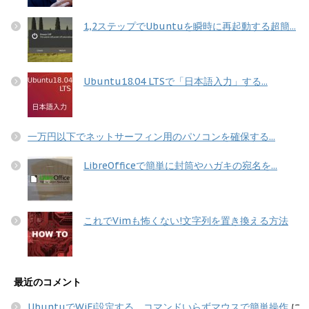
1,2ステップでUbuntuを瞬時に再起動する超簡...
Ubuntu18.04 LTSで「日本語入力」する...
一万円以下でネットサーフィン用のパソコンを確保する...
LibreOfficeで簡単に封筒やハガキの宛名を...
これでVimも怖くない!文字列を置き換える方法
最近のコメント
UbuntuでWiFi設定する コマンドいらずマウスで簡単操作
に