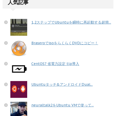
人気記事
1,2ステップでUbuntuを瞬時に再起動する超簡...
BraseroでisoをらくらくDVDにコピー！
CentOS7 省電力設定 tlp導入
Ubuntuタッチ&アンドロイドDual...
neuraltalk2をUbuntu VMで使って...