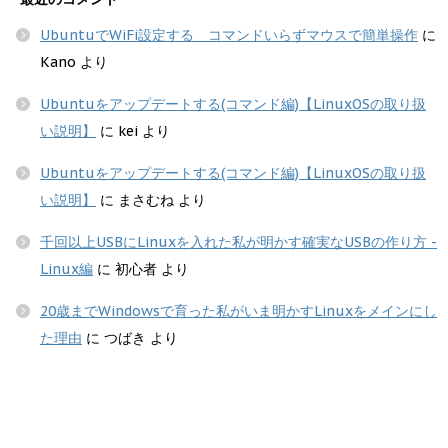
UbuntuでWiFi設定する コマンドいらずマウスで簡単操作
に
Kano
より
Ubuntuをアップデートする(コマンド編)【LinuxOSの取り扱
い説明】
に
kei
より
Ubuntuをアップデートする(コマンド編)【LinuxOSの取り扱
い説明】
に
まさむね
より
千回以上USBにLinuxを入れた私が明かす確実なUSBの作り方 -
Linux編
に
初心者
より
20歳までWindowsで育った私がいま明かすLinuxをメインにし
た理由
に
つばき
より