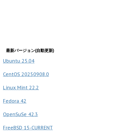
最新バージョン(自動更新)
Ubuntu
25.04
CentOS
20250908.0
Linux Mint
22.2
Fedora
42
OpenSuSe
42.3
FreeBSD
15-CURRENT