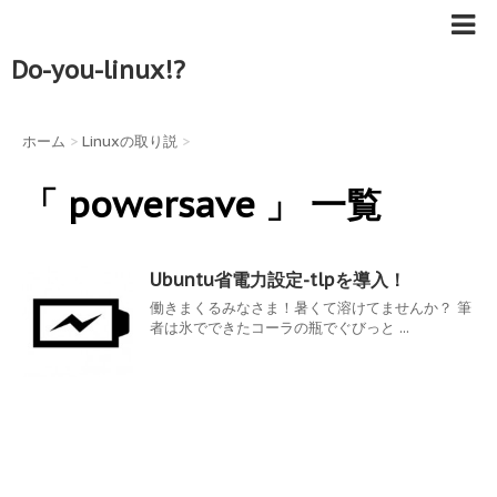
Do-you-linux!?
ホーム
>
Linuxの取り説
>
「 powersave 」 一覧
Ubuntu省電力設定-tlpを導入！
働きまくるみなさま！暑くて溶けてませんか？ 筆
者は氷でできたコーラの瓶でぐびっと ...