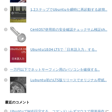
1,2ステップでUbuntuを瞬時に再起動する超簡...
CentOS7使用前の安全確認チェックサム検証sh...
Ubuntu18.04 LTSで「日本語入力」する...
一万円以下でネットサーフィン用のパソコンを確保する...
Lubuntu初のLTS版リリースでオリジナル壁紙...
最近のコメント
UbuntuでWiFi設定する コマンドいらずマウスで簡単操作
に