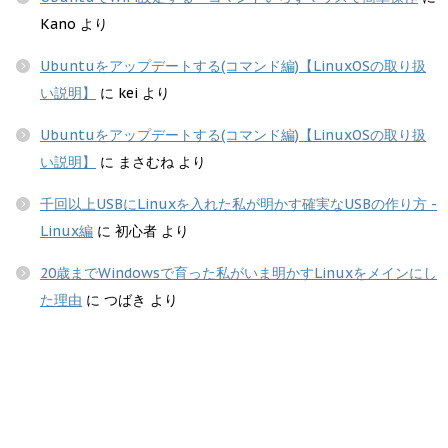
Kano
より
Ubuntuをアップデートする(コマンド編)【LinuxOSの取り扱
い説明】
に
kei
より
Ubuntuをアップデートする(コマンド編)【LinuxOSの取り扱
い説明】
に
まさむね
より
千回以上USBにLinuxを入れた私が明かす確実なUSBの作り方 -
Linux編
に
初心者
より
20歳までWindowsで育った私がいま明かすLinuxをメインにし
た理由
に
つばき
より