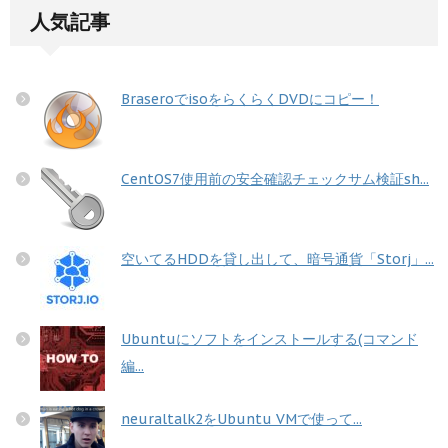
人気記事
BraseroでisoをらくらくDVDにコピー！
CentOS7使用前の安全確認チェックサム検証sh...
空いてるHDDを貸し出して、暗号通貨「Storj」...
Ubuntuにソフトをインストールする(コマンド
編...
neuraltalk2をUbuntu VMで使って...