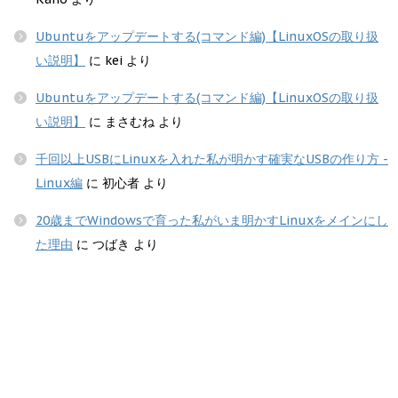
Ubuntuをアップデートする(コマンド編)【LinuxOSの取り扱
い説明】
に
kei
より
Ubuntuをアップデートする(コマンド編)【LinuxOSの取り扱
い説明】
に
まさむね
より
千回以上USBにLinuxを入れた私が明かす確実なUSBの作り方 -
Linux編
に
初心者
より
20歳までWindowsで育った私がいま明かすLinuxをメインにし
た理由
に
つばき
より