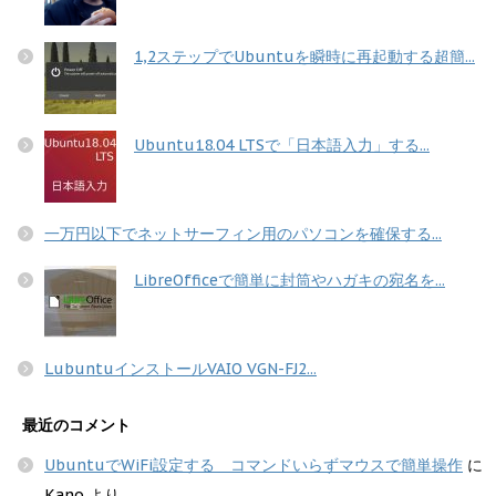
1,2ステップでUbuntuを瞬時に再起動する超簡...
Ubuntu18.04 LTSで「日本語入力」する...
一万円以下でネットサーフィン用のパソコンを確保する...
LibreOfficeで簡単に封筒やハガキの宛名を...
LubuntuインストールVAIO VGN-FJ2...
最近のコメント
UbuntuでWiFi設定する コマンドいらずマウスで簡単操作
に
Kano
より