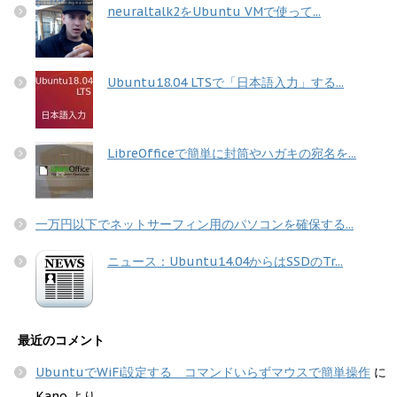
neuraltalk2をUbuntu VMで使って...
Ubuntu18.04 LTSで「日本語入力」する...
LibreOfficeで簡単に封筒やハガキの宛名を...
一万円以下でネットサーフィン用のパソコンを確保する...
ニュース：Ubuntu14.04からはSSDのTr...
最近のコメント
UbuntuでWiFi設定する コマンドいらずマウスで簡単操作
に
Kano
より