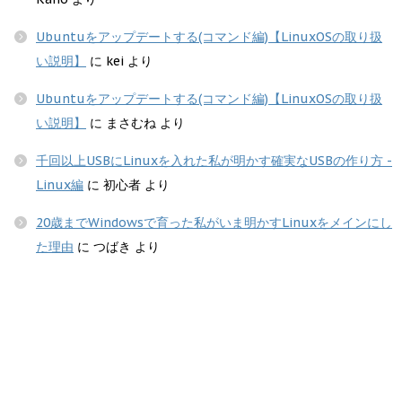
Ubuntuをアップデートする(コマンド編)【LinuxOSの取り扱
い説明】
に
kei
より
Ubuntuをアップデートする(コマンド編)【LinuxOSの取り扱
い説明】
に
まさむね
より
千回以上USBにLinuxを入れた私が明かす確実なUSBの作り方 -
Linux編
に
初心者
より
20歳までWindowsで育った私がいま明かすLinuxをメインにし
た理由
に
つばき
より