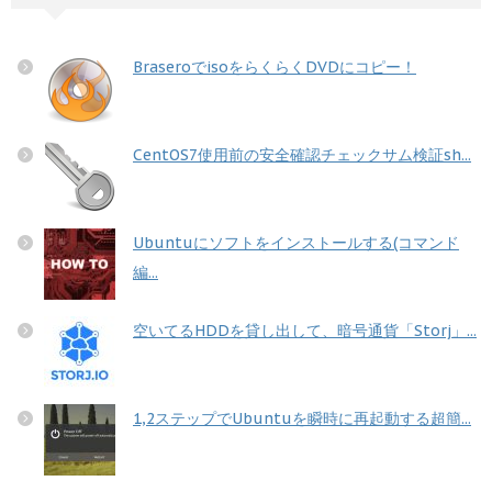
BraseroでisoをらくらくDVDにコピー！
CentOS7使用前の安全確認チェックサム検証sh...
Ubuntuにソフトをインストールする(コマンド
編...
空いてるHDDを貸し出して、暗号通貨「Storj」...
1,2ステップでUbuntuを瞬時に再起動する超簡...