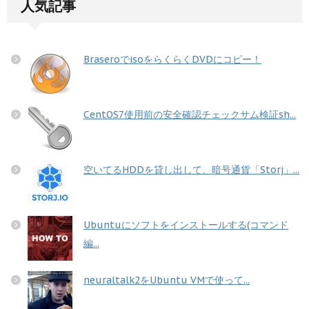
人気記事
BraseroでisoをらくらくDVDにコピー！
CentOS7使用前の安全確認チェックサム検証sh...
空いてるHDDを貸し出して、暗号通貨「Storj」...
Ubuntuにソフトをインストールする(コマンド
編...
neuraltalk2をUbuntu VMで使って...