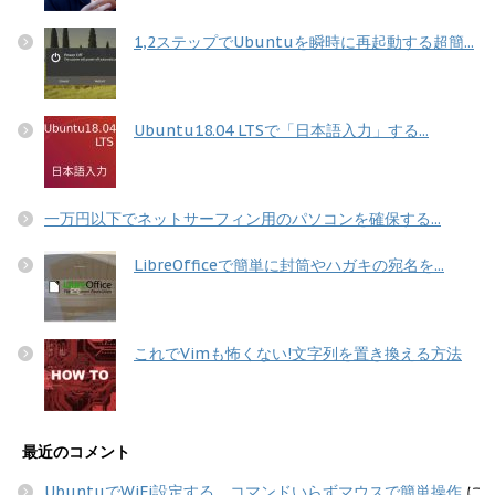
1,2ステップでUbuntuを瞬時に再起動する超簡...
Ubuntu18.04 LTSで「日本語入力」する...
一万円以下でネットサーフィン用のパソコンを確保する...
LibreOfficeで簡単に封筒やハガキの宛名を...
これでVimも怖くない!文字列を置き換える方法
最近のコメント
UbuntuでWiFi設定する コマンドいらずマウスで簡単操作
に