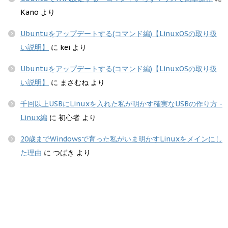
Kano
より
Ubuntuをアップデートする(コマンド編)【LinuxOSの取り扱
い説明】
に
kei
より
Ubuntuをアップデートする(コマンド編)【LinuxOSの取り扱
い説明】
に
まさむね
より
千回以上USBにLinuxを入れた私が明かす確実なUSBの作り方 -
Linux編
に
初心者
より
20歳までWindowsで育った私がいま明かすLinuxをメインにし
た理由
に
つばき
より