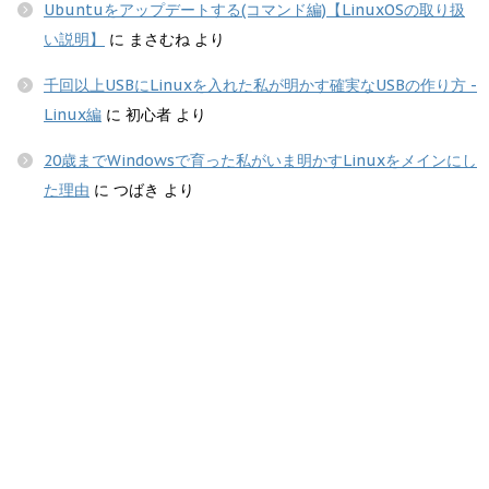
Ubuntuをアップデートする(コマンド編)【LinuxOSの取り扱
い説明】
に
まさむね
より
千回以上USBにLinuxを入れた私が明かす確実なUSBの作り方 -
Linux編
に
初心者
より
20歳までWindowsで育った私がいま明かすLinuxをメインにし
た理由
に
つばき
より