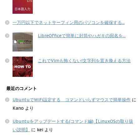
一万円以下でネットサーフィン用のパソコンを確保する...
LibreOfficeで簡単に封筒やハガキの宛名を...
これでVimも怖くない!文字列を置き換える方法
最近のコメント
UbuntuでWiFi設定する コマンドいらずマウスで簡単操作
に
Kano
より
Ubuntuをアップデートする(コマンド編)【LinuxOSの取り扱
い説明】
に
kei
より