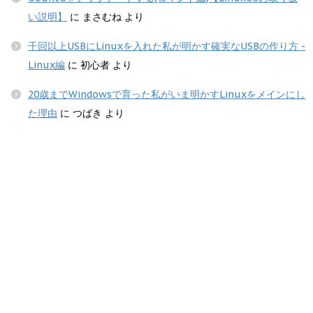
い説明】
に
まさむね
より
千回以上USBにLinuxを入れた私が明かす確実なUSBの作り方 -
Linux編
に
初心者
より
20歳までWindowsで育った私がいま明かすLinuxをメインにし
た理由
に
つばき
より