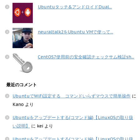
Ubuntuタッチ&アンドロイドDual...
neuraltalk2をUbuntu VMで使って...
CentOS7使用前の安全確認チェックサム検証sh...
最近のコメント
UbuntuでWiFi設定する コマンドいらずマウスで簡単操作
に
Kano
より
Ubuntuをアップデートする(コマンド編)【LinuxOSの取り扱
い説明】
に
kei
より
Ubuntuをアップデートする(コマンド編)【LinuxOSの取り扱