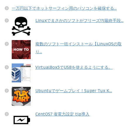
一万円以下でネットサーフィン用のパソコンを確保する...
Linuxでまさかのソフトがフリーズ!?(最終手段...
複数のソフト一括インストール【LinuxOSの取
り...
VirtualBox5でUSBを使えるようにする。
Ubuntuでゲームプレイ！Super Tux K...
CentOS7 省電力設定 tlp導入