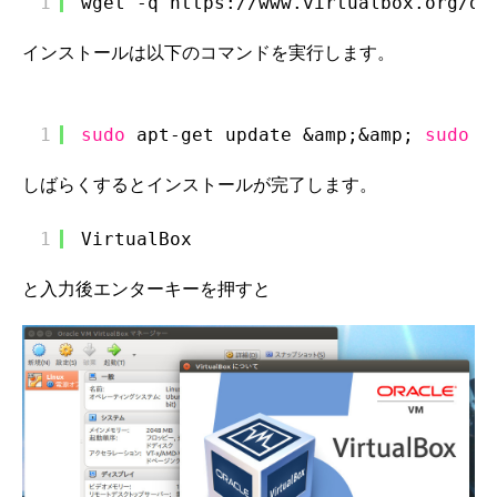
1
wget -q https:
//www
.virtualbox.org
/do
インストールは以下のコマンドを実行します。
1
sudo
apt-get update &amp;&amp; 
sudo
a
しばらくするとインストールが完了します。
1
VirtualBox
と入力後エンターキーを押すと