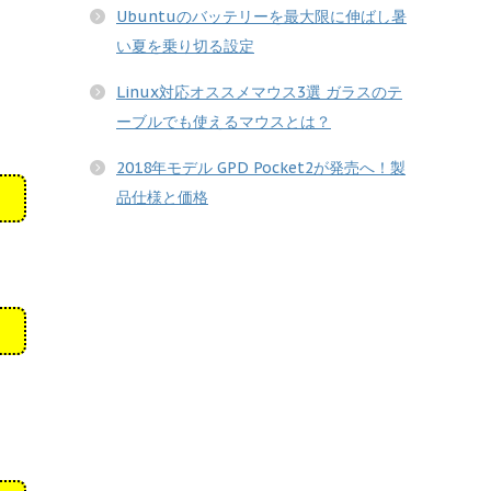
Ubuntuのバッテリーを最大限に伸ばし暑
い夏を乗り切る設定
Linux対応オススメマウス3選 ガラスのテ
ーブルでも使えるマウスとは？
2018年モデル GPD Pocket2が発売へ！製
品仕様と価格