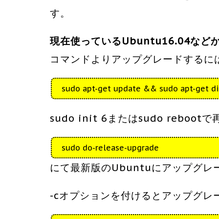
す。
現在使っているUbuntu16.04な
コマンドよりアップグレードするに
sudo apt-get update && sudo apt-get di
sudo init 6またはsudo reboo
sudo do-release-upgrade
にて最新版のUbuntuにアップグ
-cオプションを付けるとアップグ