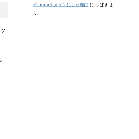
すLinuxをメインにした理由
に
つばき
よ
り
アッ
し