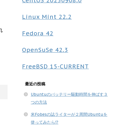
CentOS
20250908.0
Linux Mint
22.2
れ
Fedora
42
OpenSuSe
42.3
。
FreeBSD
15-CURRENT
最近の投稿
Ubuntuのバッテリー駆動時間を伸ばす３
つの方法
米Fobesの誌ライターが２周間Ubuntuを
使ってみたら!?