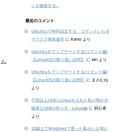
ンを確保する...
最近のコメント
UbuntuでWiFi設定する コマンドいらず
マウスで簡単操作
に
Kano
より
Ubuntuをアップデートする(コマンド編)
【LinuxOSの取り扱い説明】
に
kei
より
ーム
Ubuntuをアップデートする(コマンド編)
【LinuxOSの取り扱い説明】
に
まさむね
より
千回以上USBにLinuxを入れた私が明かす
確実なUSBの作り方 - Linux編
に
初心者
より
20歳までWindowsで育った私がいま明か