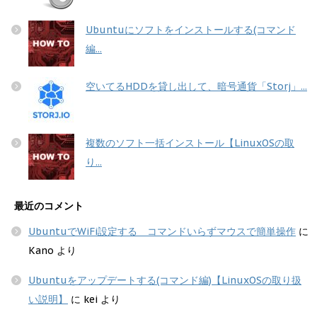
Ubuntuにソフトをインストールする(コマンド
編...
空いてるHDDを貸し出して、暗号通貨「Storj」...
複数のソフト一括インストール【LinuxOSの取
り...
最近のコメント
UbuntuでWiFi設定する コマンドいらずマウスで簡単操作
に
Kano
より
Ubuntuをアップデートする(コマンド編)【LinuxOSの取り扱
い説明】
に
kei
より