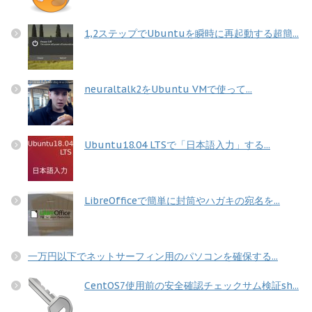
1,2ステップでUbuntuを瞬時に再起動する超簡...
neuraltalk2をUbuntu VMで使って...
Ubuntu18.04 LTSで「日本語入力」する...
LibreOfficeで簡単に封筒やハガキの宛名を...
一万円以下でネットサーフィン用のパソコンを確保する...
CentOS7使用前の安全確認チェックサム検証sh...