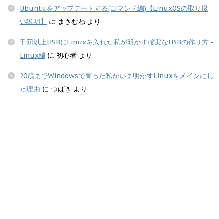
Ubuntuをアップデートする(コマンド編)【LinuxOSの取り扱
い説明】
に
まさむね
より
千回以上USBにLinuxを入れた私が明かす確実なUSBの作り方 -
Linux編
に
初心者
より
20歳までWindowsで育った私がいま明かすLinuxをメインにし
た理由
に
つばき
より