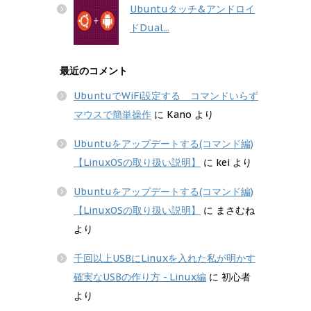
Ubuntuタッチ&アンドロイ
ドDual...
最近のコメント
UbuntuでWiFi設定する コマンドいらず
マウスで簡単操作
に
Kano
より
Ubuntuをアップデートする(コマンド編)
【LinuxOSの取り扱い説明】
に
kei
より
Ubuntuをアップデートする(コマンド編)
【LinuxOSの取り扱い説明】
に
まさむね
より
千回以上USBにLinuxを入れた私が明かす
確実なUSBの作り方 - Linux編
に
初心者
より