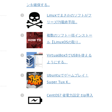
ンを確保する...
Linuxでまさかのソフトがフ
リーズ!?(最終手段...
複数のソフト一括インストー
ル【LinuxOSの取り...
VirtualBox5でUSBを使える
ようにする。
Ubuntuでゲームプレイ！
Super Tux K...
CentOS7 省電力設定 tlp導入