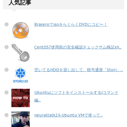
人気記事
BraseroでisoをらくらくDVDにコピー！
CentOS7使用前の安全確認チェックサム検証sh...
空いてるHDDを貸し出して、暗号通貨「Storj」...
Ubuntuにソフトをインストールする(コマンド
編...
neuraltalk2をUbuntu VMで使って...