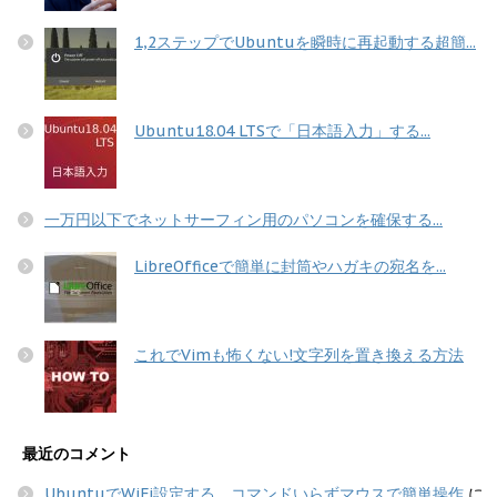
1,2ステップでUbuntuを瞬時に再起動する超簡...
Ubuntu18.04 LTSで「日本語入力」する...
一万円以下でネットサーフィン用のパソコンを確保する...
LibreOfficeで簡単に封筒やハガキの宛名を...
これでVimも怖くない!文字列を置き換える方法
最近のコメント
UbuntuでWiFi設定する コマンドいらずマウスで簡単操作
に