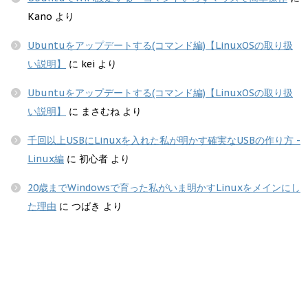
Kano
より
Ubuntuをアップデートする(コマンド編)【LinuxOSの取り扱
い説明】
に
kei
より
Ubuntuをアップデートする(コマンド編)【LinuxOSの取り扱
い説明】
に
まさむね
より
千回以上USBにLinuxを入れた私が明かす確実なUSBの作り方 -
Linux編
に
初心者
より
20歳までWindowsで育った私がいま明かすLinuxをメインにし
た理由
に
つばき
より