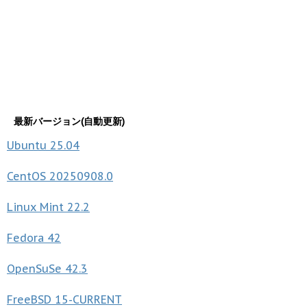
最新バージョン(自動更新)
Ubuntu
25.04
CentOS
20250908.0
Linux Mint
22.2
Fedora
42
OpenSuSe
42.3
FreeBSD
15-CURRENT