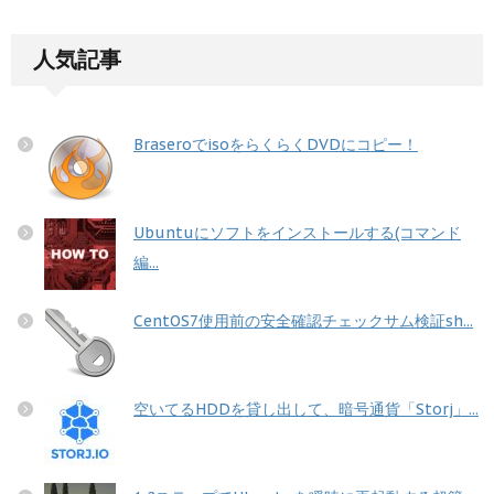
人気記事
BraseroでisoをらくらくDVDにコピー！
Ubuntuにソフトをインストールする(コマンド
編...
CentOS7使用前の安全確認チェックサム検証sh...
空いてるHDDを貸し出して、暗号通貨「Storj」...