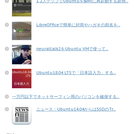
1,2ステップでUbuntuを瞬時に再起動する超簡...
LibreOfficeで簡単に封筒やハガキの宛名を...
neuraltalk2をUbuntu VMで使って...
Ubuntu18.04 LTSで「日本語入力」する...
一万円以下でネットサーフィン用のパソコンを確保する...
ニュース：Ubuntu14.04からはSSDのTr...