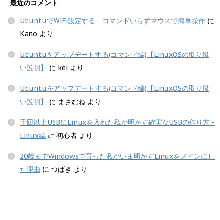
最近のコメント
UbuntuでWiFi設定する コマンドいらずマウスで簡単操作
に
Kano
より
Ubuntuをアップデートする(コマンド編)【LinuxOSの取り扱
い説明】
に
kei
より
Ubuntuをアップデートする(コマンド編)【LinuxOSの取り扱
い説明】
に
まさむね
より
千回以上USBにLinuxを入れた私が明かす確実なUSBの作り方 -
Linux編
に
初心者
より
20歳までWindowsで育った私がいま明かすLinuxをメインにし
た理由
に
つばき
より