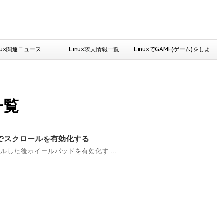
nux関連ニュース
Linux求人情報一覧
LinuxでGAME(ゲーム)をしよ
う
一覧
設定でスクロールを有効化する
ストールした後ホイールパッドを有効化す ...