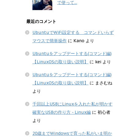
で使って...
最近のコメント
UbuntuでWiFi設定する コマンドいらず
マウスで簡単操作
に
Kano
より
Ubuntuをアップデートする(コマンド編)
【LinuxOSの取り扱い説明】
に
kei
より
Ubuntuをアップデートする(コマンド編)
【LinuxOSの取り扱い説明】
に
まさむね
より
千回以上USBにLinuxを入れた私が明かす
確実なUSBの作り方 - Linux編
に
初心者
より
20歳までWindowsで育った私がいま明か