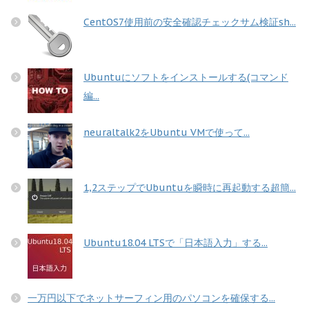
CentOS7使用前の安全確認チェックサム検証sh...
Ubuntuにソフトをインストールする(コマンド
編...
neuraltalk2をUbuntu VMで使って...
1,2ステップでUbuntuを瞬時に再起動する超簡...
Ubuntu18.04 LTSで「日本語入力」する...
一万円以下でネットサーフィン用のパソコンを確保する...