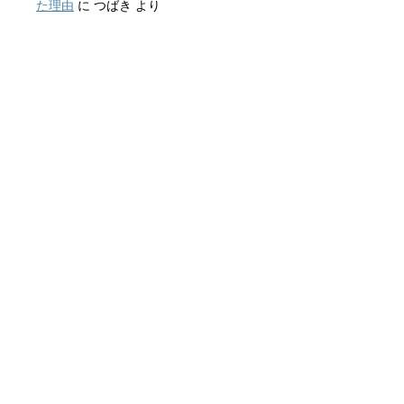
た理由
に
つばき
より