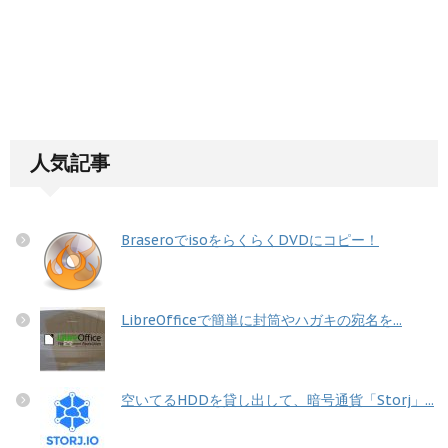
人気記事
BraseroでisoをらくらくDVDにコピー！
LibreOfficeで簡単に封筒やハガキの宛名を...
空いてるHDDを貸し出して、暗号通貨「Storj」...