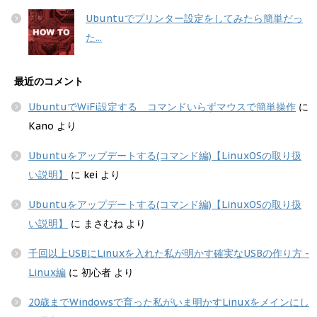
Ubuntuでプリンター設定をしてみたら簡単だっ
た...
最近のコメント
UbuntuでWiFi設定する コマンドいらずマウスで簡単操作
に
Kano
より
Ubuntuをアップデートする(コマンド編)【LinuxOSの取り扱
い説明】
に
kei
より
Ubuntuをアップデートする(コマンド編)【LinuxOSの取り扱
い説明】
に
まさむね
より
千回以上USBにLinuxを入れた私が明かす確実なUSBの作り方 -
Linux編
に
初心者
より
20歳までWindowsで育った私がいま明かすLinuxをメインにし