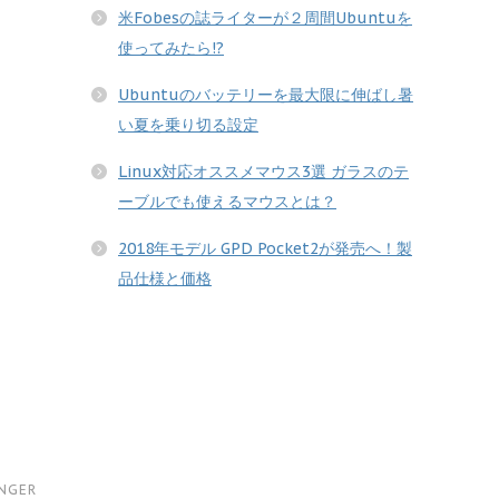
米Fobesの誌ライターが２周間Ubuntuを
使ってみたら!?
Ubuntuのバッテリーを最大限に伸ばし暑
い夏を乗り切る設定
Linux対応オススメマウス3選 ガラスのテ
ーブルでも使えるマウスとは？
2018年モデル GPD Pocket2が発売へ！製
品仕様と価格
INGER