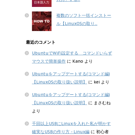
複数のソフト一括インストー
ル【LinuxOSの取り...
最近のコメント
UbuntuでWiFi設定する コマンドいらず
マウスで簡単操作
に
Kano
より
Ubuntuをアップデートする(コマンド編)
【LinuxOSの取り扱い説明】
に
kei
より
Ubuntuをアップデートする(コマンド編)
【LinuxOSの取り扱い説明】
に
まさむね
より
千回以上USBにLinuxを入れた私が明かす
確実なUSBの作り方 - Linux編
に
初心者