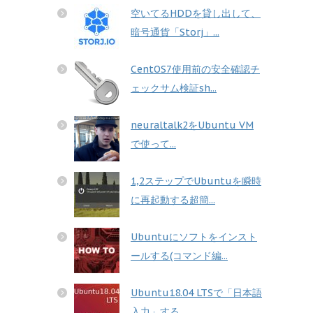
空いてるHDDを貸し出して、
暗号通貨「Storj」...
CentOS7使用前の安全確認チ
ェックサム検証sh...
neuraltalk2をUbuntu VM
で使って...
1,2ステップでUbuntuを瞬時
に再起動する超簡...
Ubuntuにソフトをインスト
ールする(コマンド編...
Ubuntu18.04 LTSで「日本語
入力」する...