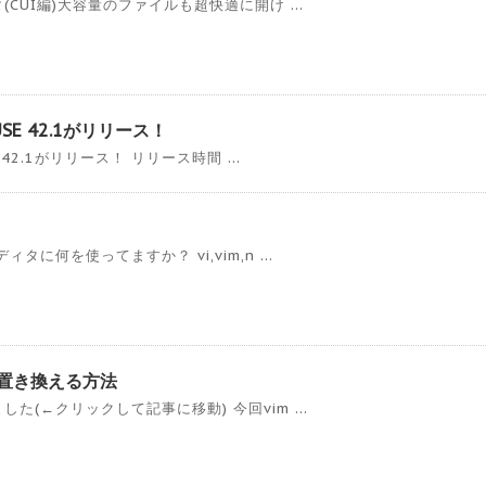
(CUI編)大容量のファイルも超快適に開け ...
USE 42.1がリリース！
 42.1がリリース！ リリース時間 ...
に何を使ってますか？ vi,vim,n ...
を置き換える方法
た(←クリックして記事に移動) 今回vim ...