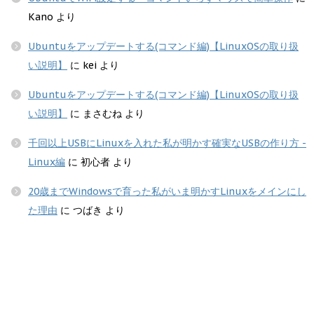
Kano
より
Ubuntuをアップデートする(コマンド編)【LinuxOSの取り扱
い説明】
に
kei
より
Ubuntuをアップデートする(コマンド編)【LinuxOSの取り扱
い説明】
に
まさむね
より
千回以上USBにLinuxを入れた私が明かす確実なUSBの作り方 -
Linux編
に
初心者
より
20歳までWindowsで育った私がいま明かすLinuxをメインにし
た理由
に
つばき
より