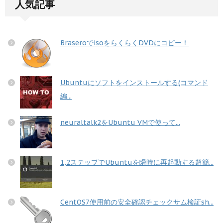
人気記事
BraseroでisoをらくらくDVDにコピー！
Ubuntuにソフトをインストールする(コマンド
編...
neuraltalk2をUbuntu VMで使って...
1,2ステップでUbuntuを瞬時に再起動する超簡...
CentOS7使用前の安全確認チェックサム検証sh...