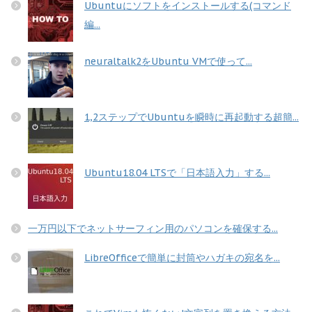
Ubuntuにソフトをインストールする(コマンド
編...
neuraltalk2をUbuntu VMで使って...
1,2ステップでUbuntuを瞬時に再起動する超簡...
Ubuntu18.04 LTSで「日本語入力」する...
一万円以下でネットサーフィン用のパソコンを確保する...
LibreOfficeで簡単に封筒やハガキの宛名を...