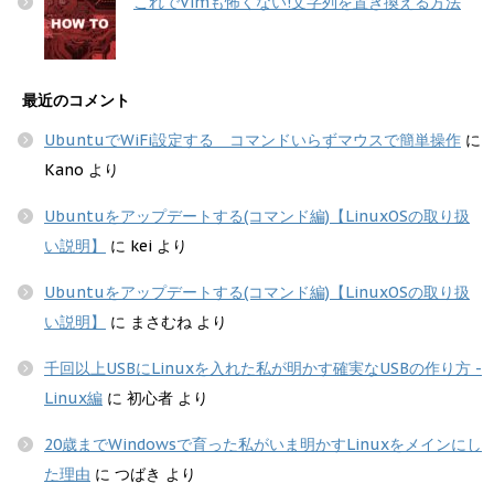
これでVimも怖くない!文字列を置き換える方法
最近のコメント
UbuntuでWiFi設定する コマンドいらずマウスで簡単操作
に
Kano
より
Ubuntuをアップデートする(コマンド編)【LinuxOSの取り扱
い説明】
に
kei
より
Ubuntuをアップデートする(コマンド編)【LinuxOSの取り扱
い説明】
に
まさむね
より
千回以上USBにLinuxを入れた私が明かす確実なUSBの作り方 -
Linux編
に
初心者
より
20歳までWindowsで育った私がいま明かすLinuxをメインにし
た理由
に
つばき
より