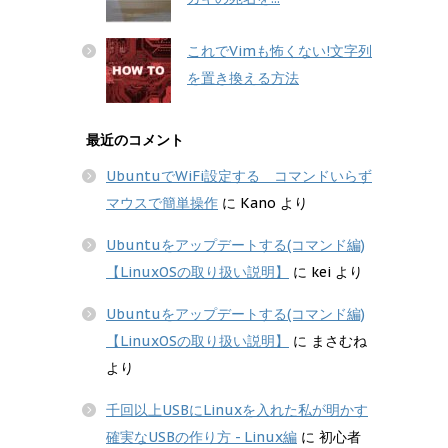
これでVimも怖くない!文字列
を置き換える方法
最近のコメント
UbuntuでWiFi設定する コマンドいらず
マウスで簡単操作
に
Kano
より
Ubuntuをアップデートする(コマンド編)
【LinuxOSの取り扱い説明】
に
kei
より
Ubuntuをアップデートする(コマンド編)
【LinuxOSの取り扱い説明】
に
まさむね
より
千回以上USBにLinuxを入れた私が明かす
確実なUSBの作り方 - Linux編
に
初心者