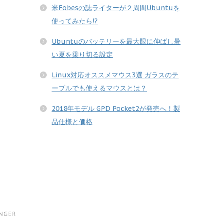
米Fobesの誌ライターが２周間Ubuntuを
使ってみたら!?
Ubuntuのバッテリーを最大限に伸ばし暑
い夏を乗り切る設定
Linux対応オススメマウス3選 ガラスのテ
ーブルでも使えるマウスとは？
2018年モデル GPD Pocket2が発売へ！製
品仕様と価格
INGER