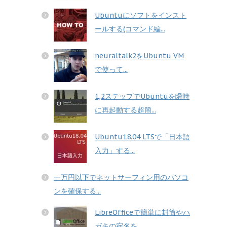
Ubuntuにソフトをインスト
ールする(コマンド編...
neuraltalk2をUbuntu VM
で使って...
1,2ステップでUbuntuを瞬時
に再起動する超簡...
Ubuntu18.04 LTSで「日本語
入力」する...
一万円以下でネットサーフィン用のパソコ
ンを確保する...
LibreOfficeで簡単に封筒やハ
ガキの宛名を...