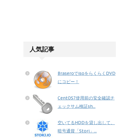
人気記事
BraseroでisoをらくらくDVD
にコピー！
CentOS7使用前の安全確認チ
ェックサム検証sh...
空いてるHDDを貸し出して、
暗号通貨「Storj」...