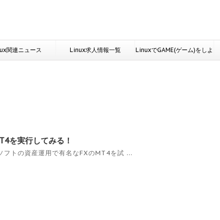
nux関連ニュース
Linux求人情報一覧
LinuxでGAME(ゲーム)をしよ
う
-MT4を実行してみる！
ソフトの資産運用で有名なFXのMT4を試 ...