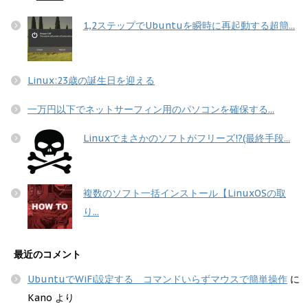
1,2ステップでUbuntuを瞬時に再起動する超簡...
Linux:23歳の誕生日を迎える
一万円以下でネットサーフィン用のパソコンを確保する...
Linuxでまさかのソフトがフリーズ!?(最終手段...
複数のソフト一括インストール【LinuxOSの取
り...
最近のコメント
UbuntuでWiFi設定する コマンドいらずマウスで簡単操作
に
Kano
より