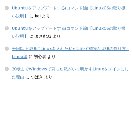
Ubuntuをアップデートする(コマンド編)【LinuxOSの取り扱
い説明】
に
kei
より
Ubuntuをアップデートする(コマンド編)【LinuxOSの取り扱
い説明】
に
まさむね
より
千回以上USBにLinuxを入れた私が明かす確実なUSBの作り方 -
Linux編
に
初心者
より
20歳までWindowsで育った私がいま明かすLinuxをメインにし
た理由
に
つばき
より