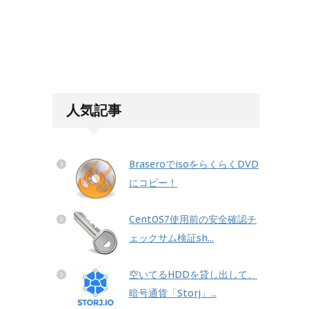
人気記事
BraseroでisoをらくらくDVD
にコピー！
CentOS7使用前の安全確認チ
ェックサム検証sh...
空いてるHDDを貸し出して、
暗号通貨「Storj」...