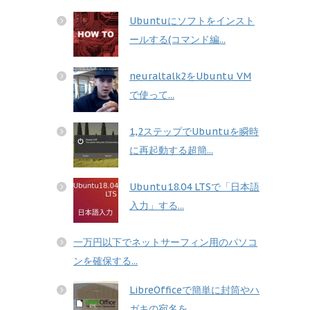
Ubuntuにソフトをインスト
ールする(コマンド編...
neuraltalk2をUbuntu VM
で使って...
1,2ステップでUbuntuを瞬時
に再起動する超簡...
Ubuntu18.04 LTSで「日本語
入力」する...
一万円以下でネットサーフィン用のパソコ
ンを確保する...
LibreOfficeで簡単に封筒やハ
ガキの宛名を...