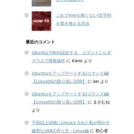
これでVimも怖くない!文字列
を置き換える方法
最近のコメント
UbuntuでWiFi設定する コマンドいらず
マウスで簡単操作
に
Kano
より
Ubuntuをアップデートする(コマンド編)
【LinuxOSの取り扱い説明】
に
kei
より
Ubuntuをアップデートする(コマンド編)
【LinuxOSの取り扱い説明】
に
まさむね
より
千回以上USBにLinuxを入れた私が明かす
確実なUSBの作り方 - Linux編
に
初心者