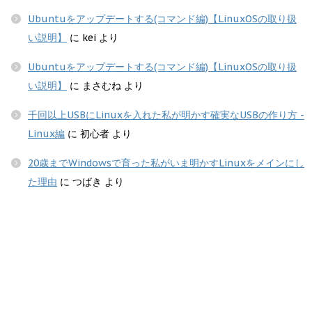
Ubuntuをアップデートする(コマンド編)【LinuxOSの取り扱
い説明】
に
kei
より
Ubuntuをアップデートする(コマンド編)【LinuxOSの取り扱
い説明】
に
まさむね
より
千回以上USBにLinuxを入れた私が明かす確実なUSBの作り方 -
Linux編
に
初心者
より
20歳までWindowsで育った私がいま明かすLinuxをメインにし
た理由
に
つばき
より