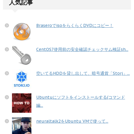
人気記事
BraseroでisoをらくらくDVDにコピー！
CentOS7使用前の安全確認チェックサム検証sh...
空いてるHDDを貸し出して、暗号通貨「Storj」...
Ubuntuにソフトをインストールする(コマンド
編...
neuraltalk2をUbuntu VMで使って...