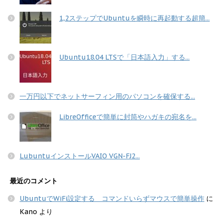
1,2ステップでUbuntuを瞬時に再起動する超簡...
Ubuntu18.04 LTSで「日本語入力」する...
一万円以下でネットサーフィン用のパソコンを確保する...
LibreOfficeで簡単に封筒やハガキの宛名を...
LubuntuインストールVAIO VGN-FJ2...
最近のコメント
UbuntuでWiFi設定する コマンドいらずマウスで簡単操作
に
Kano
より