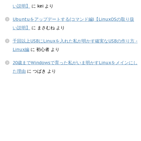
い説明】
に
kei
より
Ubuntuをアップデートする(コマンド編)【LinuxOSの取り扱
い説明】
に
まさむね
より
千回以上USBにLinuxを入れた私が明かす確実なUSBの作り方 -
Linux編
に
初心者
より
20歳までWindowsで育った私がいま明かすLinuxをメインにし
た理由
に
つばき
より