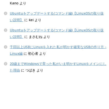
Kano
より
Ubuntuをアップデートする(コマンド編)【LinuxOSの取り扱
い説明】
に
kei
より
Ubuntuをアップデートする(コマンド編)【LinuxOSの取り扱
い説明】
に
まさむね
より
千回以上USBにLinuxを入れた私が明かす確実なUSBの作り方 -
Linux編
に
初心者
より
20歳までWindowsで育った私がいま明かすLinuxをメインにし
た理由
に
つばき
より