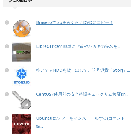
BraseroでisoをらくらくDVDにコピー！
LibreOfficeで簡単に封筒やハガキの宛名を...
空いてるHDDを貸し出して、暗号通貨「Storj」...
CentOS7使用前の安全確認チェックサム検証sh...
Ubuntuにソフトをインストールする(コマンド
編...