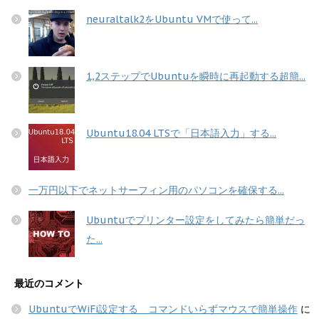
neuraltalk2をUbuntu VMで使って...
1,2ステップでUbuntuを瞬時に再起動する超簡...
Ubuntu18.04 LTSで「日本語入力」する...
一万円以下でネットサーフィン用のパソコンを確保する...
Ubuntuでプリンター設定をしてみたら簡単だっ
た...
最近のコメント
UbuntuでWiFi設定する コマンドいらずマウスで簡単操作
に