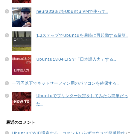
neuraltalk2をUbuntu VMで使って...
1,2ステップでUbuntuを瞬時に再起動する超簡...
Ubuntu18.04 LTSで「日本語入力」する...
一万円以下でネットサーフィン用のパソコンを確保する...
Ubuntuでプリンター設定をしてみたら簡単だっ
た...
最近のコメント
UbuntuでWiFi設定する コマンドいらずマウスで簡単操作
に