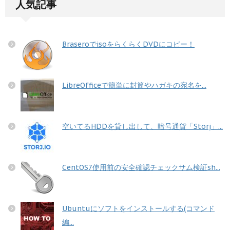
人気記事
BraseroでisoをらくらくDVDにコピー！
LibreOfficeで簡単に封筒やハガキの宛名を...
空いてるHDDを貸し出して、暗号通貨「Storj」...
CentOS7使用前の安全確認チェックサム検証sh...
Ubuntuにソフトをインストールする(コマンド
編...