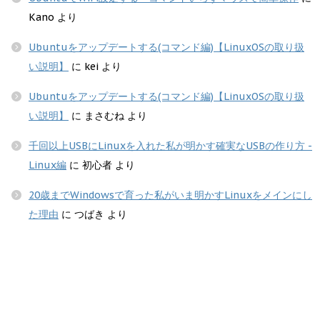
Kano
より
Ubuntuをアップデートする(コマンド編)【LinuxOSの取り扱
い説明】
に
kei
より
Ubuntuをアップデートする(コマンド編)【LinuxOSの取り扱
い説明】
に
まさむね
より
千回以上USBにLinuxを入れた私が明かす確実なUSBの作り方 -
Linux編
に
初心者
より
20歳までWindowsで育った私がいま明かすLinuxをメインにし
た理由
に
つばき
より