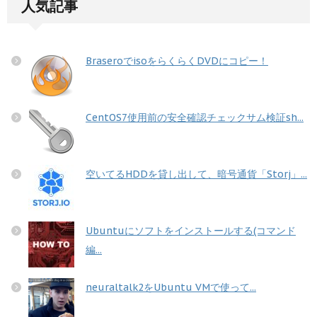
人気記事
BraseroでisoをらくらくDVDにコピー！
CentOS7使用前の安全確認チェックサム検証sh...
空いてるHDDを貸し出して、暗号通貨「Storj」...
Ubuntuにソフトをインストールする(コマンド
編...
neuraltalk2をUbuntu VMで使って...