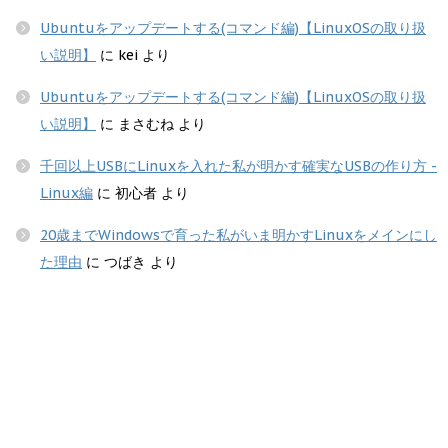
Ubuntuをアップデートする(コマンド編)【LinuxOSの取り扱
い説明】
に
kei
より
Ubuntuをアップデートする(コマンド編)【LinuxOSの取り扱
い説明】
に
まさむね
より
千回以上USBにLinuxを入れた私が明かす確実なUSBの作り方 -
Linux編
に
初心者
より
20歳までWindowsで育った私がいま明かすLinuxをメインにし
た理由
に
つばき
より