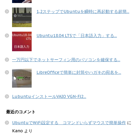
1,2ステップでUbuntuを瞬時に再起動する超簡...
Ubuntu18.04 LTSで「日本語入力」する...
一万円以下でネットサーフィン用のパソコンを確保する...
LibreOfficeで簡単に封筒やハガキの宛名を...
LubuntuインストールVAIO VGN-FJ2...
最近のコメント
UbuntuでWiFi設定する コマンドいらずマウスで簡単操作
に
Kano
より