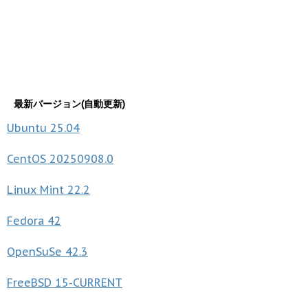
最新バージョン(自動更新)
Ubuntu
25.04
CentOS
20250908.0
Linux Mint
22.2
Fedora
42
OpenSuSe
42.3
FreeBSD
15-CURRENT