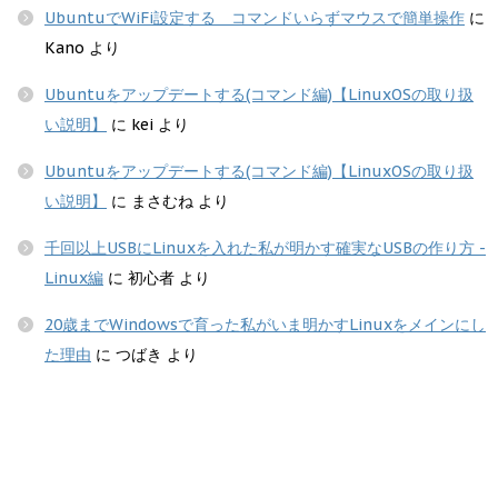
UbuntuでWiFi設定する コマンドいらずマウスで簡単操作
に
Kano
より
Ubuntuをアップデートする(コマンド編)【LinuxOSの取り扱
い説明】
に
kei
より
Ubuntuをアップデートする(コマンド編)【LinuxOSの取り扱
い説明】
に
まさむね
より
千回以上USBにLinuxを入れた私が明かす確実なUSBの作り方 -
Linux編
に
初心者
より
20歳までWindowsで育った私がいま明かすLinuxをメインにし
た理由
に
つばき
より