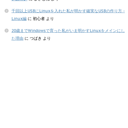
千回以上USBにLinuxを入れた私が明かす確実なUSBの作り方 -
Linux編
に
初心者
より
20歳までWindowsで育った私がいま明かすLinuxをメインにし
た理由
に
つばき
より