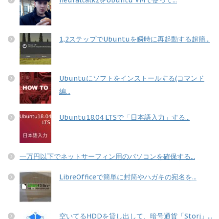
1,2ステップでUbuntuを瞬時に再起動する超簡...
Ubuntuにソフトをインストールする(コマンド
編...
Ubuntu18.04 LTSで「日本語入力」する...
一万円以下でネットサーフィン用のパソコンを確保する...
LibreOfficeで簡単に封筒やハガキの宛名を...
空いてるHDDを貸し出して、暗号通貨「Storj」...