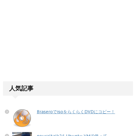
人気記事
BraseroでisoをらくらくDVDにコピー！
neuraltalk2をUbuntu VMで使って...