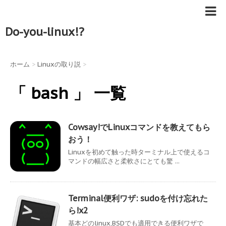
Do-you-linux!?
ホーム
>
Linuxの取り説
>
「 bash 」 一覧
Cowsay!でLinuxコマンドを教えてもら
おう！
Linuxを初めて触った時ターミナル上で使えるコ
マンドの幅広さと柔軟さにとても驚 ...
Terminal便利ワザ: sudoを付け忘れた
ら!x2
基本どのlinux,BSDでも適用できる便利ワザで