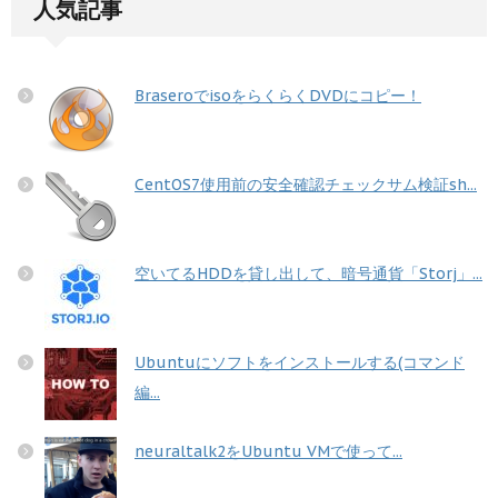
人気記事
BraseroでisoをらくらくDVDにコピー！
CentOS7使用前の安全確認チェックサム検証sh...
空いてるHDDを貸し出して、暗号通貨「Storj」...
Ubuntuにソフトをインストールする(コマンド
編...
neuraltalk2をUbuntu VMで使って...