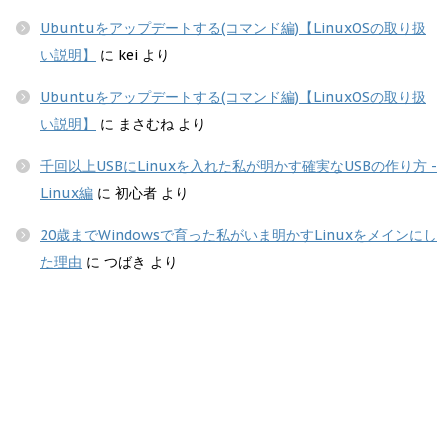
Ubuntuをアップデートする(コマンド編)【LinuxOSの取り扱
い説明】
に
kei
より
Ubuntuをアップデートする(コマンド編)【LinuxOSの取り扱
い説明】
に
まさむね
より
千回以上USBにLinuxを入れた私が明かす確実なUSBの作り方 -
Linux編
に
初心者
より
20歳までWindowsで育った私がいま明かすLinuxをメインにし
た理由
に
つばき
より