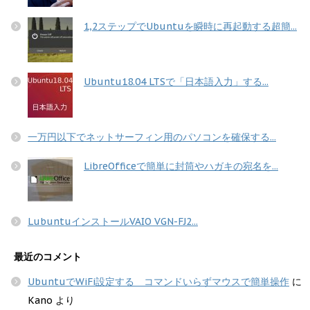
1,2ステップでUbuntuを瞬時に再起動する超簡...
Ubuntu18.04 LTSで「日本語入力」する...
一万円以下でネットサーフィン用のパソコンを確保する...
LibreOfficeで簡単に封筒やハガキの宛名を...
LubuntuインストールVAIO VGN-FJ2...
最近のコメント
UbuntuでWiFi設定する コマンドいらずマウスで簡単操作
に
Kano
より