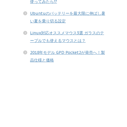
使ってみたら!?
Ubuntuのバッテリーを最大限に伸ばし暑
い夏を乗り切る設定
Linux対応オススメマウス3選 ガラスのテ
ーブルでも使えるマウスとは？
2018年モデル GPD Pocket2が発売へ！製
品仕様と価格