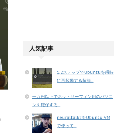
人気記事
1,2ステップでUbuntuを瞬時
に再起動する超簡...
一万円以下でネットサーフィン用のパソコ
ンを確保する...
き
neuraltalk2をUbuntu VM
で使って...