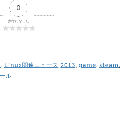
0
参考になった
う
,
Linux関連ニュース
2013
,
game
,
steam
,
ール