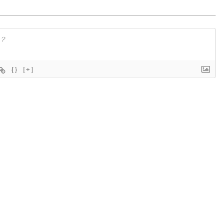
{}
[+]