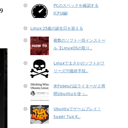
PCのスペックを確認する
9
(CPU編)
Linux:23歳の誕生日を迎える
複数のソフト一括インストー
ル【LinuxOSの取り...
Linuxでまさかのソフトがフ
リーズ!?(最終手段...
米Fobesの誌ライターが２周
間Ubuntuを使っ...
Ubuntuでゲームプレイ！
Super Tux K...