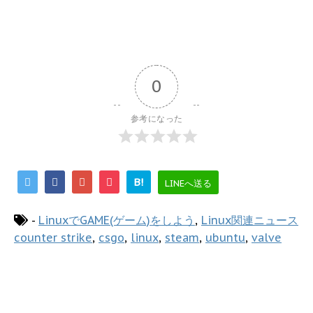
0
参考になった
B!
LINEへ送る
-
LinuxでGAME(ゲーム)をしよう
,
Linux関連ニュース
counter strike
,
csgo
,
linux
,
steam
,
ubuntu
,
valve