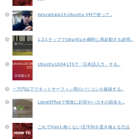
neuraltalk2をUbuntu VMで使って...
1,2ステップでUbuntuを瞬時に再起動する超簡...
Ubuntu18.04 LTSで「日本語入力」する...
一万円以下でネットサーフィン用のパソコンを確保する...
LibreOfficeで簡単に封筒やハガキの宛名を...
これでVimも怖くない!文字列を置き換える方法