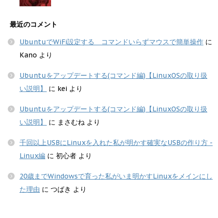
最近のコメント
UbuntuでWiFi設定する コマンドいらずマウスで簡単操作
に
Kano
より
Ubuntuをアップデートする(コマンド編)【LinuxOSの取り扱
い説明】
に
kei
より
Ubuntuをアップデートする(コマンド編)【LinuxOSの取り扱
い説明】
に
まさむね
より
千回以上USBにLinuxを入れた私が明かす確実なUSBの作り方 -
Linux編
に
初心者
より
20歳までWindowsで育った私がいま明かすLinuxをメインにし
た理由
に
つばき
より