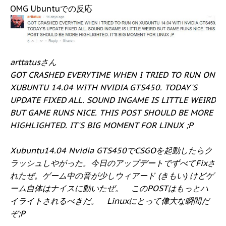
OMG Ubuntuでの反応
arttatusさん
GOT CRASHED EVERYTIME WHEN I TRIED TO RUN ON
XUBUNTU 14.04 WITH NVIDIA GTS450. TODAY'S
UPDATE FIXED ALL. SOUND INGAME IS LITTLE WEIRD
BUT GAME RUNS NICE. THIS POST SHOULD BE MORE
HIGHLIGHTED. IT'S BIG MOMENT FOR LINUX ;P
Xubuntu14.04 Nvidia GTS450でCSGOを起動したらク
ラッシュしやがった。今日のアップデートでずべてFixさ
れたぜ。ゲーム中の音が少しウィアード (きもい) けどゲ
ーム自体はナイスに動いたぜ。 このPOSTはもっとハ
イライトされるべきだ。 Linuxにとって偉大な瞬間だ
ぞ;P